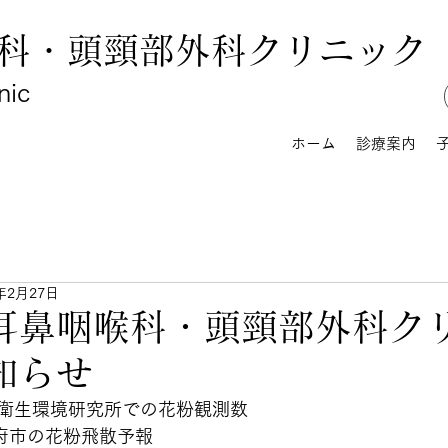
科・頭頸部外科クリニック
nic
ホーム
診療案内
2年2月27日
耳鼻咽喉科・頭頸部外科ク
知らせ
衛生環境研究所での花粉観測数
Nの甲府市の花粉飛散予報