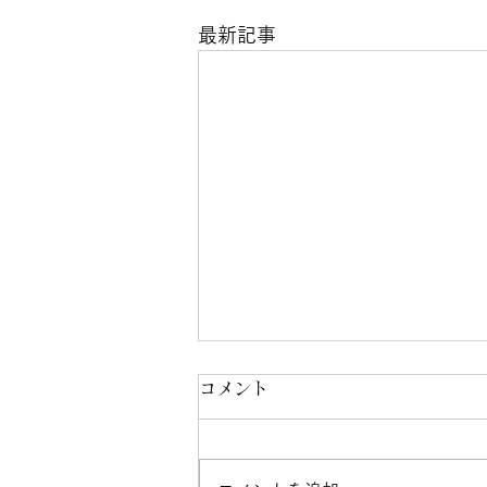
最新記事
なかざわ耳鼻咽喉科・頭頸部
コメント
外科クリニックからのお知ら
せ
【救急当番日のお知らせ】 ◆ 8