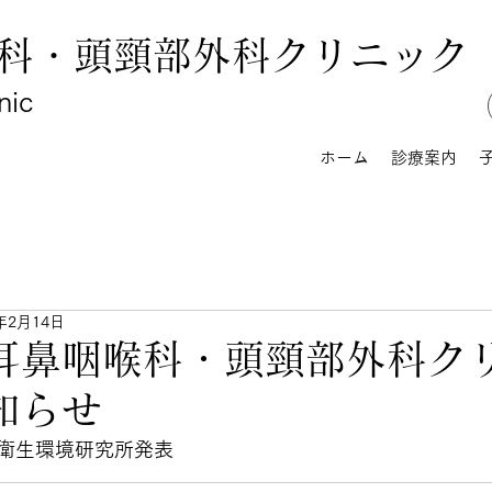
科・頭頸部外科クリニック
nic
ホーム
診療案内
4年2月14日
耳鼻咽喉科・頭頸部外科ク
知らせ
衛生環境研究所発表