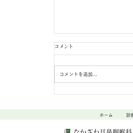
なかざわ耳鼻咽喉科・頭頸部
コメント
外科クリニックからのお知ら
せ
【救急当番日のお知らせ】 ◆ 8
コメントを追加…
月16日（日）は休日救急診療に
対応いたします。 【夏季休診日
のお知らせ】 ◆お盆期間中は通
常通り診療いたします。代わり
に、8月24日（月）から8月28日
（金）まで休診とさせていただき
ホーム
診
ます。ご不便をおかけいたします
が、何卒よろしくお願いいたしま
なかざわ耳鼻咽喉科