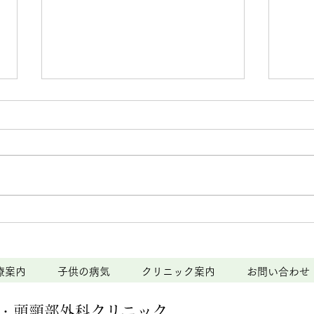
なかざわ耳鼻咽喉科・頭頸部
外科クリニックからのお知ら
せ
【臨時休診日のお知らせ】 ◆4月
30日（木）～5月2日（土）は、
都合により休診とさせていただき
ます。 ◆5月20日（水）は、日耳
なか
鼻会議出席のため、終日休診とさ
外科
せていただきます。 患者様には
ご不便をおかけいたしますが、何
せ
療案内
子供の病気
クリニック案内
お問い合わせ
卒ご理解のほどよろしくお願い申
し上げます。 【救急当番日のお
・頭頸部外科
クリニック