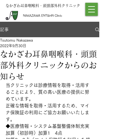
なかざわ耳鼻咽喉科・頭頸部外科クリニック
NAKAZAWA ENT&HN Clinic
記事
Tsutomu Nakazawa
2022年9月30日
なかざわ耳鼻咽喉科・頭頸
部外科クリニックからのお
知らせ
当クリニックは診療情報を取得・活用す
ることにより、質の高い医療の提供に努
めています。
正確な情報を取得・活用するため、マイ
ナ保険証の利用にご協力お願いいたしま
す。
◆医療情報・システム基盤整備体制充実
加算（初診時）加算1　4点