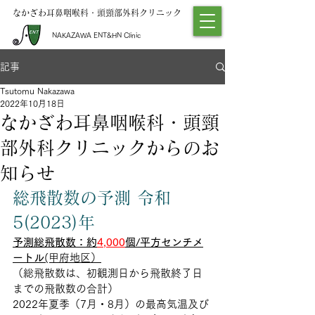
なかざわ耳鼻咽喉科・頭頸部外科クリニック
NAKAZAWA ENT&HN Clinic
記事
Tsutomu Nakazawa
2022年10月18日
なかざわ耳鼻咽喉科・頭頸
部外科クリニックからのお
知らせ
総飛散数の予測 令和
5(2023)年
予測総飛散数：約
4,000
個/平方センチメ
ートル
(甲府地区）
（総飛散数は、初観測日から飛散終了日
までの飛散数の合計）
2022年夏季（7月・8月）の最高気温及び