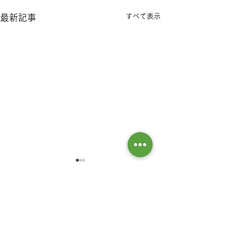
すべて表示
最新記事
なかざわ耳鼻咽喉科・頭
なかざわ耳鼻咽
頸部外科クリニックから
頸部外科クリニ
コメント
のお知らせ
のお知らせ
【救急当番日のお知らせ】
【臨時休診日のお
◆ 8月16日（日）は休日救急
◆4月30日（木）