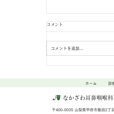
なかざわ耳鼻咽喉科・頭頸部
コメント
外科クリニックからのお知ら
せ
【救急当番日のお知らせ】 ◆ 8
コメントを追加…
月16日（日）は休日救急診療に
対応いたします。 【夏季休診日
のお知らせ】 ◆お盆期間中は通
常通り診療いたします。代わり
に、8月24日（月）から8月28日
（金）まで休診とさせていただき
ホーム
診
ます。ご不便をおかけいたします
が、何卒よろしくお願いいたしま
なかざわ耳鼻咽喉科
す。 ご迷惑をおかけしますが、
よろしくお願いいたします。
〒400-0035 山梨県甲府市飯田2丁目