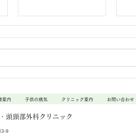
なかざわ耳鼻咽喉科・頭頸部
外科クリニックからのお知ら
せ
【臨時休診日のお知らせ】 ◆4月
30日（木）～5月2日（土）は、
都合により休診とさせていただき
ます。 ◆5月20日（水）は、日耳
なか
鼻会議出席のため、終日休診とさ
外科
せていただきます。 患者様には
ご不便をおかけいたしますが、何
せ
療案内
子供の病気
クリニック案内
お問い合わせ
卒ご理解のほどよろしくお願い申
し上げます。 【救急当番日のお
・頭頸部外科
クリニック
知らせ】 ◆ 5月31日（日）は休
日救急診療に対応いたします。急
3-9
な症状でお困りの際は、ご利用く